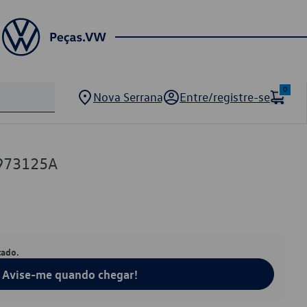
0
Nova Serrana
Entre/registre-se
973125A
tado.
Avise-me quando chegar!