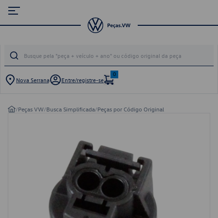
0
Nova Serrana
Entre/registre-se
/
Peças VW
/
Busca Simplificada
/
Peças por Código Original