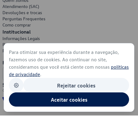
Quem Somos
Atendimento (SAC)
Devoluções e trocas
Perguntas Frequentes
Como comprar
Institucional
Informações Legais
Política de Privacidade
Política de Cookies
Para otimizar sua experiência durante a navegação,
fazemos uso de cookies. Ao continuar no site,
Formas de Pagamento
consideramos que você está ciente com nossas
políticas
de privacidade
.
Segurança
Rejeitar cookies
Aceitar cookies
© 2026 - Volkswagen do Brasil - Todos os direitos reservados