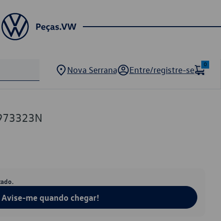
0
Nova Serrana
Entre/registre-se
973323N
tado.
Avise-me quando chegar!