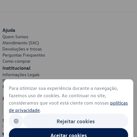
Ajuda
Quem Somos
Atendimento (SAC)
Devoluções e trocas
Perguntas Frequentes
Como comprar
Institucional
Informações Legais
Política de Privacidade
Política de Cookies
Para otimizar sua experiência durante a navegação,
fazemos uso de cookies. Ao continuar no site,
Formas de Pagamento
consideramos que você está ciente com nossas
políticas
de privacidade
.
Segurança
Rejeitar cookies
Aceitar cookies