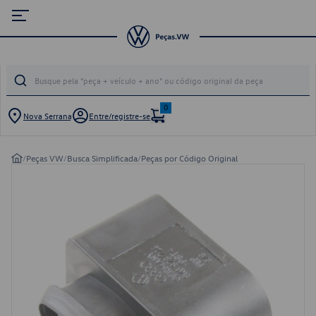
0
Nova Serrana
Entre/registre-se
/
Peças VW
/
Busca Simplificada
/
Peças por Código Original