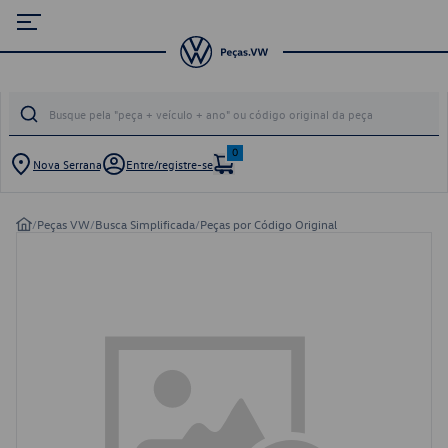
0
Nova Serrana
Entre/registre-se
/
Peças VW
/
Busca Simplificada
/
Peças por Código Original