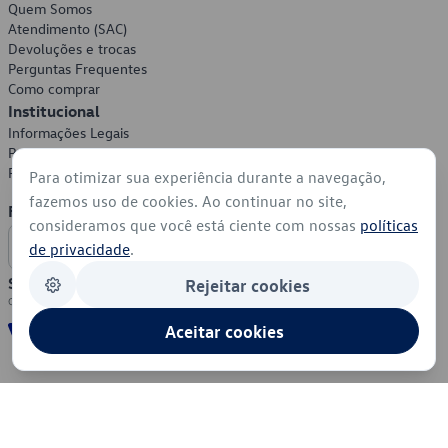
Quem Somos
Atendimento (SAC)
Devoluções e trocas
Perguntas Frequentes
Como comprar
Institucional
Informações Legais
Política de Privacidade
Política de Cookies
Para otimizar sua experiência durante a navegação,
fazemos uso de cookies. Ao continuar no site,
Formas de Pagamento
consideramos que você está ciente com nossas
políticas
de privacidade
.
Segurança
Rejeitar cookies
Aceitar cookies
© 2026 - Volkswagen do Brasil - Todos os direitos reservados