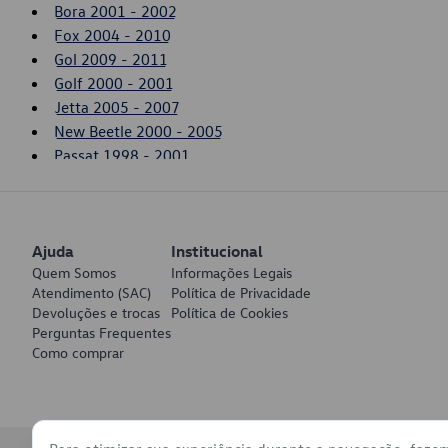
Bora 2001 - 2002
Fox 2004 - 2010
Gol 2009 - 2011
Golf 2000 - 2001
Jetta 2005 - 2007
New Beetle 2000 - 2005
Passat 1998 - 2001
Saveiro 2010 - 2011
SpaceFox 2006 - 2010
Voyage 2009 - 2011
Ajuda
Institucional
Quem Somos
Informações Legais
Atendimento (SAC)
Política de Privacidade
Devoluções e trocas
Política de Cookies
Perguntas Frequentes
Como comprar