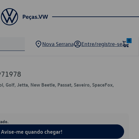
0
Nova Serrana
Entre/registre-se
971978
ol, Golf, Jetta, New Beetle, Passat, Saveiro, SpaceFox,
tado.
Avise-me quando chegar!