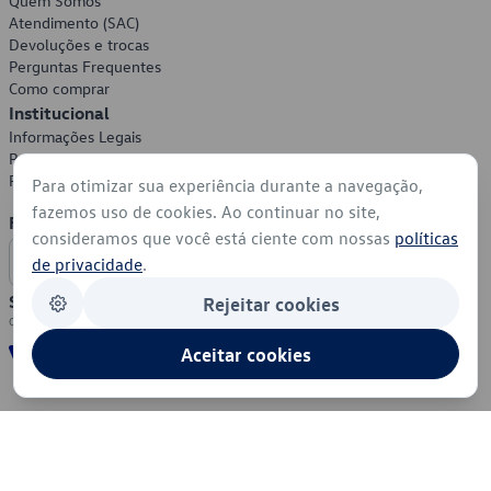
Quem Somos
Atendimento (SAC)
Devoluções e trocas
Perguntas Frequentes
Como comprar
Institucional
Informações Legais
Política de Privacidade
Política de Cookies
Para otimizar sua experiência durante a navegação,
fazemos uso de cookies. Ao continuar no site,
Formas de Pagamento
consideramos que você está ciente com nossas
políticas
de privacidade
.
Segurança
Rejeitar cookies
Aceitar cookies
© 2026 - Volkswagen do Brasil - Todos os direitos reservados