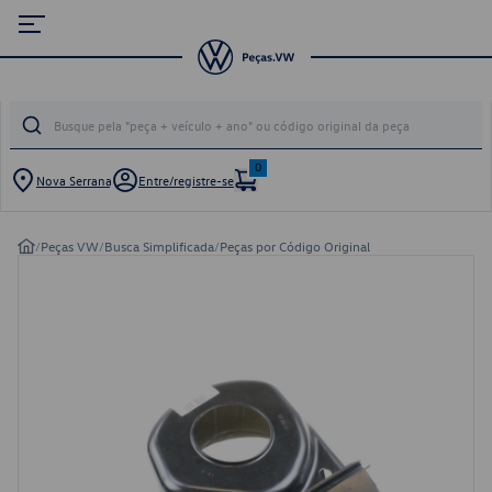
0
Nova Serrana
Entre/registre-se
/
Peças VW
/
Busca Simplificada
/
Peças por Código Original