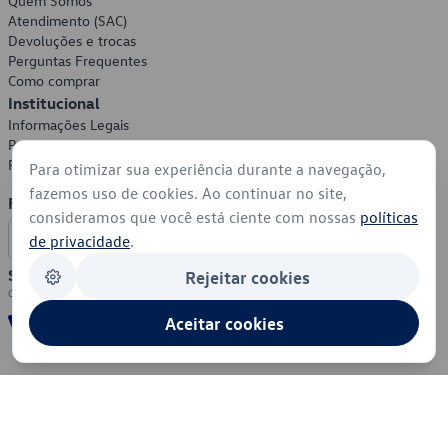
Quem Somos
Atendimento (SAC)
Devoluções e trocas
Perguntas Frequentes
Como comprar
Institucional
Informações Legais
Política de Privacidade
Política de Cookies
Para otimizar sua experiência durante a navegação,
fazemos uso de cookies. Ao continuar no site,
Formas de Pagamento
consideramos que você está ciente com nossas
políticas
de privacidade
.
Segurança
Rejeitar cookies
Aceitar cookies
© 2026 - Volkswagen do Brasil - Todos os direitos reservados