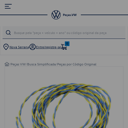
0
Nova Serrana
Entre/registre-se
/
Peças VW
/
Busca Simplificada
/
Peças por Código Original