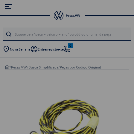
0
Nova Serrana
Entre/registre-se
/
Peças VW
/
Busca Simplificada
/
Peças por Código Original