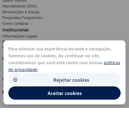
Quem Somos
Atendimento (SAC)
Devoluções e trocas
Perguntas Frequentes
Como comprar
Institucional
Informações Legais
Política de Privacidade
Política de Cookies
Para otimizar sua experiência durante a navegação,
fazemos uso de cookies. Ao continuar no site,
Formas de Pagamento
consideramos que você está ciente com nossas
políticas
de privacidade
.
Segurança
Rejeitar cookies
Aceitar cookies
© 2026 - Volkswagen do Brasil - Todos os direitos reservados