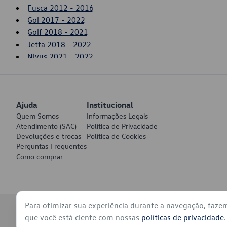
Fusca 2012 - 2016
Gol 2017 - 2022
Golf 2018 - 2021
Jetta 2018 - 2022
Nivus 2021 - 2022
Passat 2006 - 2007
Polo 2018 - 2022
Taos 2021 - 2022
Ajuda
Tiguan 2017 - 2021
Institucional
Quem Somos
Informações Legais
Touareg 2011 - 2012
Atendimento (SAC)
Política de Privacidade
Virtus 2018 - 2022
Devoluções e trocas
Política de Cookies
Voyage 2017 - 2022
Perguntas Frequentes
Como comprar
Para otimizar sua experiência durante a navegação, faze
© 2026 - Volkswagen do Brasil - Todos os direitos reservados
que você está ciente com nossas
políticas de privacidade
.