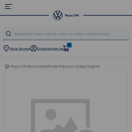
0
Nova Serrana
Entre/registre-se
/
Peças VW
/
Busca Simplificada
/
Peças por Código Original