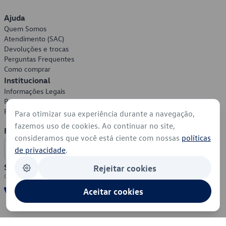
Ajuda
Quem Somos
Atendimento (SAC)
Devoluções e trocas
Perguntas Frequentes
Como comprar
Institucional
Informações Legais
Política de Privacidade
Política de Cookies
Para otimizar sua experiência durante a navegação,
fazemos uso de cookies. Ao continuar no site,
Formas de Pagamento
consideramos que você está ciente com nossas
políticas
de privacidade
.
Segurança
Rejeitar cookies
Aceitar cookies