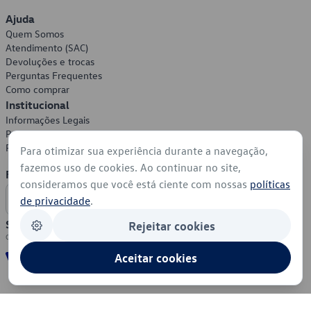
Ajuda
Quem Somos
Atendimento (SAC)
Devoluções e trocas
Perguntas Frequentes
Como comprar
Institucional
Informações Legais
Política de Privacidade
Política de Cookies
Para otimizar sua experiência durante a navegação,
fazemos uso de cookies. Ao continuar no site,
Formas de Pagamento
consideramos que você está ciente com nossas
políticas
de privacidade
.
Segurança
Rejeitar cookies
Aceitar cookies