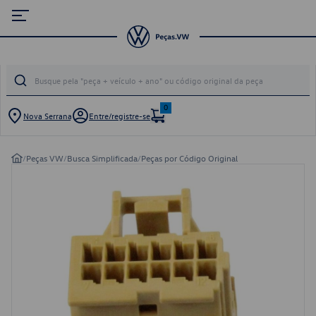
0
Nova Serrana
Entre/registre-se
/
Peças VW
/
Busca Simplificada
/
Peças por Código Original