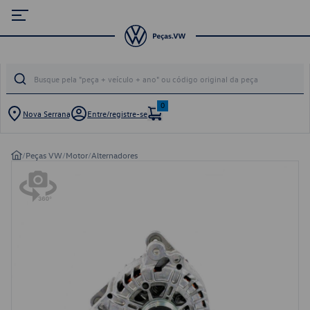
0
Nova Serrana
Entre/registre-se
/
Peças VW
/
Motor
/
Alternadores