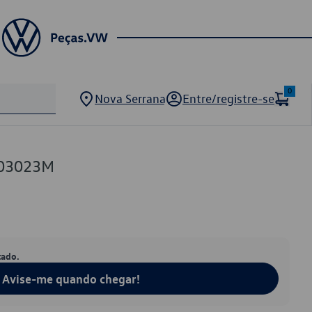
0
Nova Serrana
Entre/registre-se
903023M
tado.
Avise-me quando chegar!