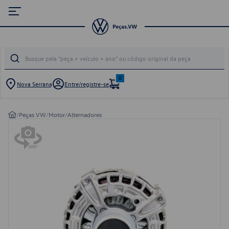
0
Nova Serrana
Entre/registre-se
/
Peças VW
/
Motor
/
Alternadores