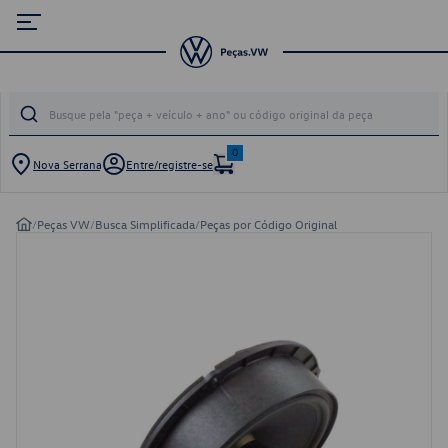
0
Nova Serrana
Entre/registre-se
/
Peças VW
/
Busca Simplificada
/
Peças por Código Original