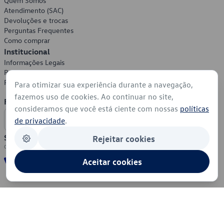
Quem Somos
Atendimento (SAC)
Devoluções e trocas
Perguntas Frequentes
Como comprar
Institucional
Informações Legais
Política de Privacidade
Política de Cookies
Para otimizar sua experiência durante a navegação,
fazemos uso de cookies. Ao continuar no site,
Formas de Pagamento
consideramos que você está ciente com nossas
políticas
de privacidade
.
Segurança
Rejeitar cookies
Aceitar cookies
© 2026 - Volkswagen do Brasil - Todos os direitos reservados