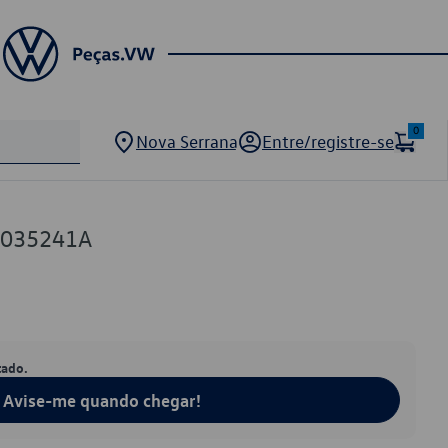
0
Nova Serrana
Entre/registre-se
0035241A
tado.
Avise-me quando chegar!