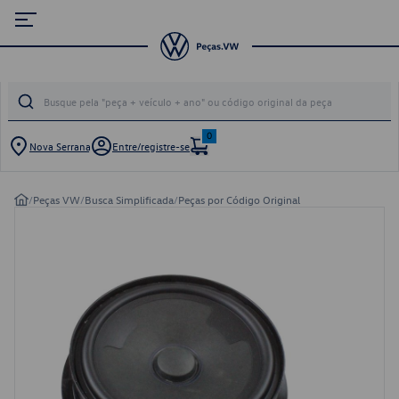
0
Nova Serrana
Entre/registre-se
/
Peças VW
/
Busca Simplificada
/
Peças por Código Original