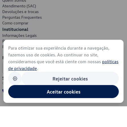
Quem Somos
Atendimento (SAC)
Devoluções e trocas
Perguntas Frequentes
Como comprar
Institucional
Informações Legais
Política de Privacidade
Política de Cookies
Para otimizar sua experiência durante a navegação,
fazemos uso de cookies. Ao continuar no site,
Formas de Pagamento
consideramos que você está ciente com nossas
políticas
de privacidade
.
Segurança
Rejeitar cookies
Aceitar cookies
© 2026 - Volkswagen do Brasil - Todos os direitos reservados