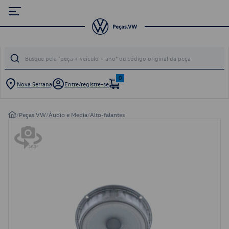
0
Nova Serrana
Entre/registre-se
/
Peças VW
/
Áudio e Media
/
Alto-falantes