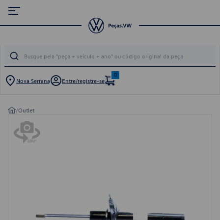
0
Nova Serrana
Entre/registre-se
/
Outlet