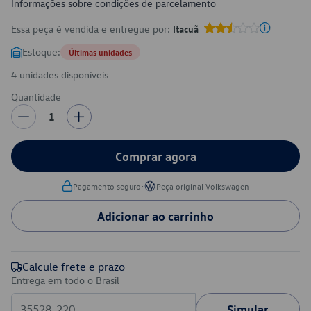
Informações sobre condições de parcelamento
Essa peça é vendida e entregue por:
Itacuã
Estoque:
Últimas unidades
4 unidades disponíveis
Quantidade
1
Comprar agora
•
Pagamento seguro
Peça original Volkswagen
Adicionar ao carrinho
Calcule frete e prazo
Entrega em todo o Brasil
Simular