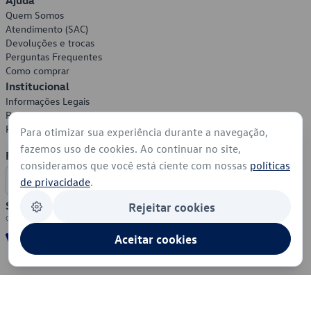
Ajuda
Quem Somos
Atendimento (SAC)
Devoluções e trocas
Perguntas Frequentes
Como comprar
Institucional
Informações Legais
Política de Privacidade
Política de Cookies
Para otimizar sua experiência durante a navegação,
fazemos uso de cookies. Ao continuar no site,
Formas de Pagamento
consideramos que você está ciente com nossas
políticas
de privacidade
.
Segurança
Rejeitar cookies
Aceitar cookies
© 2026 - Volkswagen do Brasil - Todos os direitos reservados