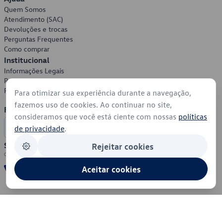
Quem Somos
Atendimento (SAC)
Devoluções e trocas
Perguntas Frequentes
Como comprar
Institucional
Informações Legais
Política de Privacidade
Política de Cookies
Para otimizar sua experiência durante a navegação,
fazemos uso de cookies. Ao continuar no site,
Formas de Pagamento
consideramos que você está ciente com nossas
políticas
de privacidade
.
Segurança
Rejeitar cookies
Aceitar cookies
© 2026 - Volkswagen do Brasil - Todos os direitos reservados