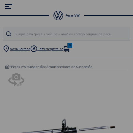
0
Nova Serrana
Entre/registre-se
/
Peças VW
/
Suspensão
/
Amortecedores de Suspensão