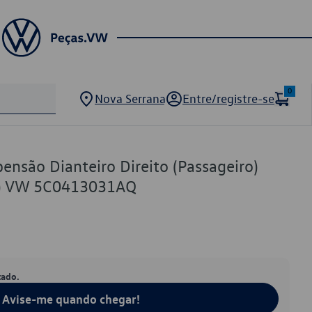
0
Nova Serrana
Entre/registre-se
nsão Dianteiro Direito (Passageiro)
a) VW 5C0413031AQ
tado.
Avise-me quando chegar!