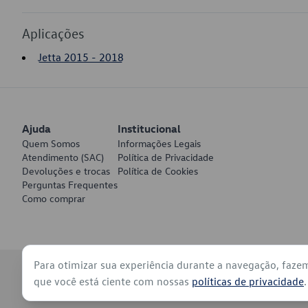
Aplicações
Jetta 2015 - 2018
Ajuda
Institucional
Quem Somos
Informações Legais
Atendimento (SAC)
Política de Privacidade
Devoluções e trocas
Política de Cookies
Perguntas Frequentes
Como comprar
Para otimizar sua experiência durante a navegação, faze
© 2026 - Volkswagen do Brasil - Todos os direitos reservados
que você está ciente com nossas
políticas de privacidade
.