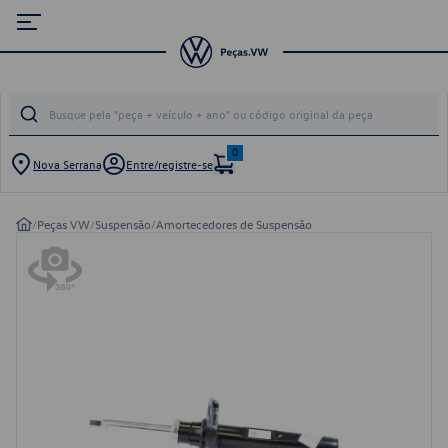
0
Nova Serrana
Entre/registre-se
/
Peças VW
/
Suspensão
/
Amortecedores de Suspensão