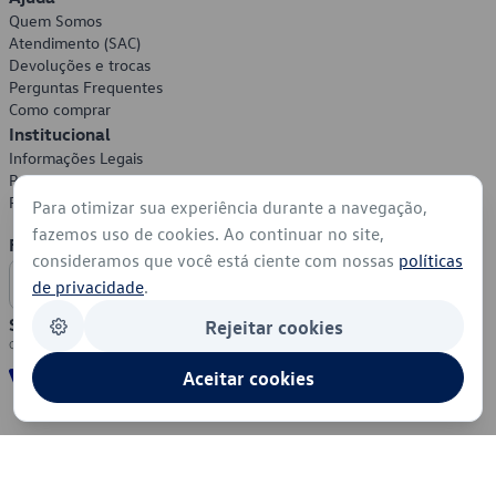
Quem Somos
Atendimento (SAC)
Devoluções e trocas
Perguntas Frequentes
Como comprar
Institucional
Informações Legais
Política de Privacidade
Política de Cookies
Para otimizar sua experiência durante a navegação,
fazemos uso de cookies. Ao continuar no site,
Formas de Pagamento
consideramos que você está ciente com nossas
políticas
de privacidade
.
Segurança
Rejeitar cookies
Aceitar cookies
© 2026 - Volkswagen do Brasil - Todos os direitos reservados