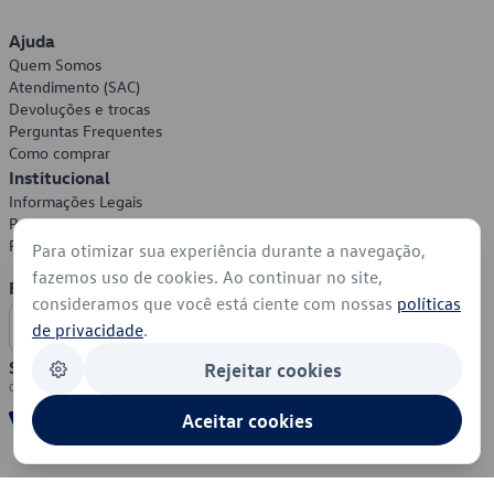
Ajuda
Quem Somos
Atendimento (SAC)
Devoluções e trocas
Perguntas Frequentes
Como comprar
Institucional
Informações Legais
Política de Privacidade
Política de Cookies
Para otimizar sua experiência durante a navegação,
fazemos uso de cookies. Ao continuar no site,
Formas de Pagamento
consideramos que você está ciente com nossas
políticas
de privacidade
.
Segurança
Rejeitar cookies
Aceitar cookies