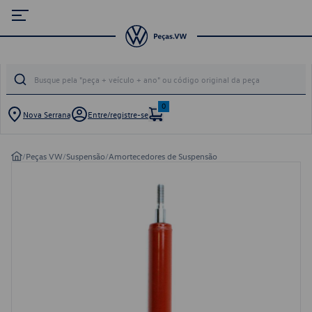
0
Nova Serrana
Entre/registre-se
/
Peças VW
/
Suspensão
/
Amortecedores de Suspensão