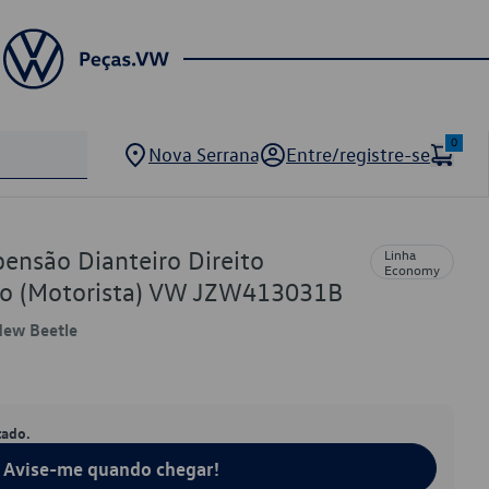
0
Nova Serrana
Entre/registre-se
ensão Dianteiro Direito
Linha
Economy
rdo (Motorista) VW JZW413031B
 New Beetle
tado.
Avise-me quando chegar!