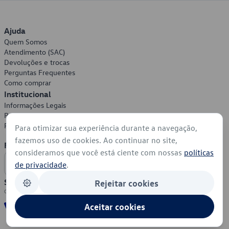
Ajuda
Quem Somos
Atendimento (SAC)
Devoluções e trocas
Perguntas Frequentes
Como comprar
Institucional
Informações Legais
Política de Privacidade
Política de Cookies
Para otimizar sua experiência durante a navegação,
fazemos uso de cookies. Ao continuar no site,
Formas de Pagamento
consideramos que você está ciente com nossas
políticas
de privacidade
.
Segurança
Rejeitar cookies
Aceitar cookies