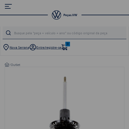
0
Nova Serrana
Entre/registre-se
/
Outlet