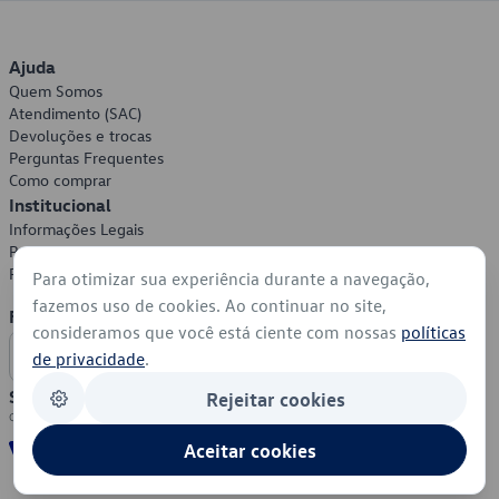
Ajuda
Quem Somos
Atendimento (SAC)
Devoluções e trocas
Perguntas Frequentes
Como comprar
Institucional
Informações Legais
Política de Privacidade
Política de Cookies
Para otimizar sua experiência durante a navegação,
fazemos uso de cookies. Ao continuar no site,
Formas de Pagamento
consideramos que você está ciente com nossas
políticas
de privacidade
.
Segurança
Rejeitar cookies
Aceitar cookies