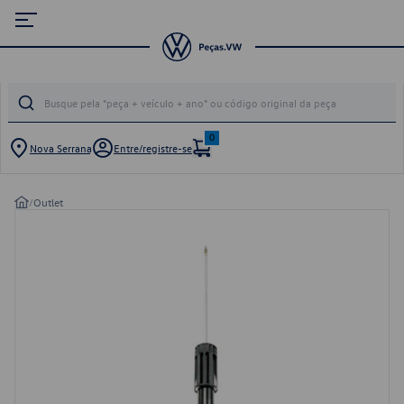
0
Nova Serrana
Entre/registre-se
/
Outlet