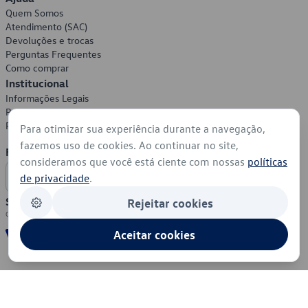
Quem Somos
Atendimento (SAC)
Devoluções e trocas
Perguntas Frequentes
Como comprar
Institucional
Informações Legais
Política de Privacidade
Política de Cookies
Para otimizar sua experiência durante a navegação,
fazemos uso de cookies. Ao continuar no site,
Formas de Pagamento
consideramos que você está ciente com nossas
políticas
de privacidade
.
Segurança
Rejeitar cookies
Aceitar cookies
© 2026 - Volkswagen do Brasil - Todos os direitos reservados