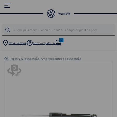
0
Nova Serrana
Entre/registre-se
/
Peças VW
/
Suspensão
/
Amortecedores de Suspensão