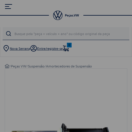
0
Nova Serrana
Entre/registre-se
/
Peças VW
/
Suspensão
/
Amortecedores de Suspensão