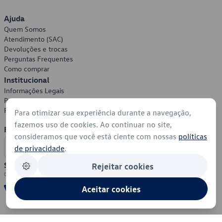
Ajuda
Quem Somos
Atendimento (SAC)
Devoluções e trocas
Perguntas Frequentes
Como comprar
Institucional
Informações Legais
Política de Privacidade
Política de Cookies
Para otimizar sua experiência durante a navegação,
fazemos uso de cookies. Ao continuar no site,
Formas de Pagamento
consideramos que você está ciente com nossas
políticas
de privacidade
.
Segurança
Rejeitar cookies
Aceitar cookies