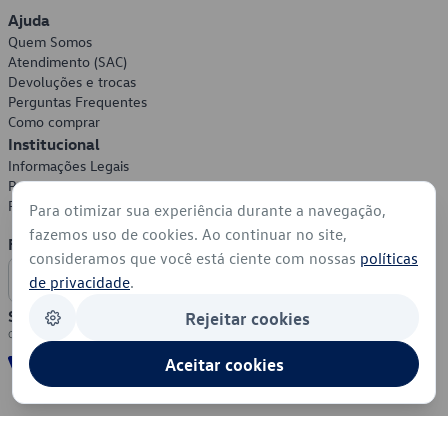
Ajuda
Quem Somos
Atendimento (SAC)
Devoluções e trocas
Perguntas Frequentes
Como comprar
Institucional
Informações Legais
Política de Privacidade
Política de Cookies
Para otimizar sua experiência durante a navegação,
fazemos uso de cookies. Ao continuar no site,
Formas de Pagamento
consideramos que você está ciente com nossas
políticas
de privacidade
.
Segurança
Rejeitar cookies
Aceitar cookies