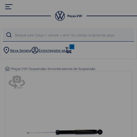
0
Nova Serrana
Entre/registre-se
/
Peças VW
/
Suspensão
/
Amortecedores de Suspensão