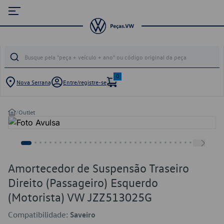
0
Nova Serrana
Entre/registre-se
/
Outlet
Amortecedor de Suspensão Traseiro
Direito (Passageiro) Esquerdo
(Motorista) VW JZZ513025G
Compatibilidade:
Saveiro