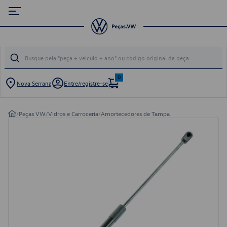
0
Nova Serrana
Entre/registre-se
/
Peças VW
/
Vidros e Carroceria
/
Amortecedores de Tampa