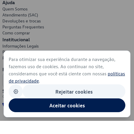
Ajuda
Quem Somos
Atendimento (SAC)
Devoluções e trocas
Perguntas Frequentes
Como comprar
Institucional
Informações Legais
Política de Privacidade
Política de Cookies
Para otimizar sua experiência durante a navegação,
fazemos uso de cookies. Ao continuar no site,
Formas de Pagamento
consideramos que você está ciente com nossas
políticas
de privacidade
.
Segurança
Rejeitar cookies
Aceitar cookies