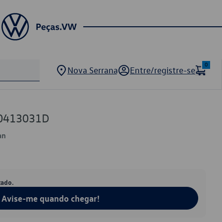
0
Nova Serrana
Entre/registre-se
C0413031D
an
tado.
Avise-me quando chegar!