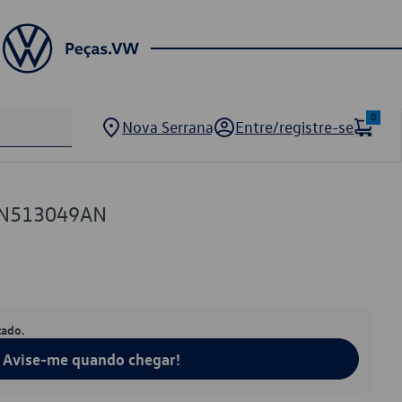
0
Nova Serrana
Entre/registre-se
QN513049AN
tado.
Avise-me quando chegar!