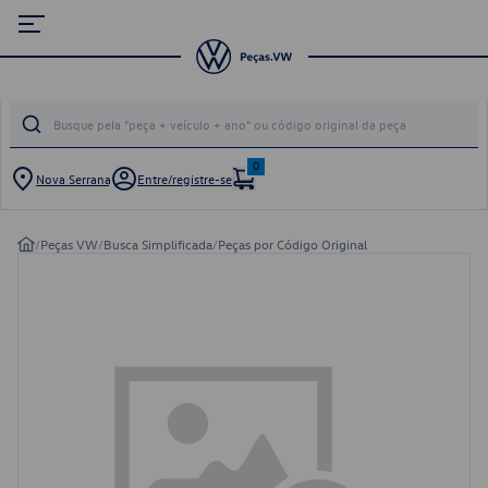
0
Nova Serrana
Entre/registre-se
/
Peças VW
/
Busca Simplificada
/
Peças por Código Original