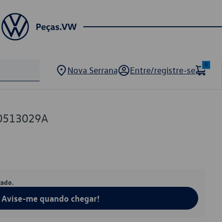
0
Nova Serrana
Entre/registre-se
0513029A
tado.
Avise-me quando chegar!