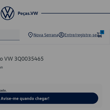
0
Nova Serrana
Entre/registre-se
dio VW 3Q0035465
an
tado.
Avise-me quando chegar!