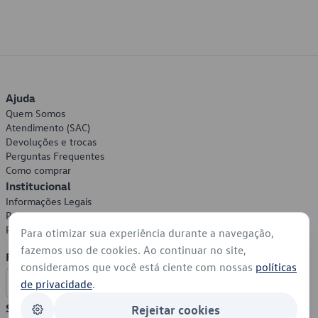
Ajuda
Quem Somos
Atendimento (SAC)
Devoluções e trocas
Perguntas Frequentes
Como comprar
Institucional
Informações Legais
Política de Privacidade
Política de Cookies
Para otimizar sua experiência durante a navegação,
fazemos uso de cookies. Ao continuar no site,
Formas de Pagamento
consideramos que você está ciente com nossas
políticas
de privacidade
.
Segurança
Rejeitar cookies