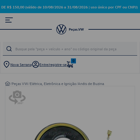
 150,00 (válido de 10/08/2026 a 31/08/2026 | uso único por CPF ou CNPJ)
0
Nova Serrana
Entre/registre-se
/
Peças VW
/
Elétrica, Eletrônica e Ignição
/
Anéis de Buzina