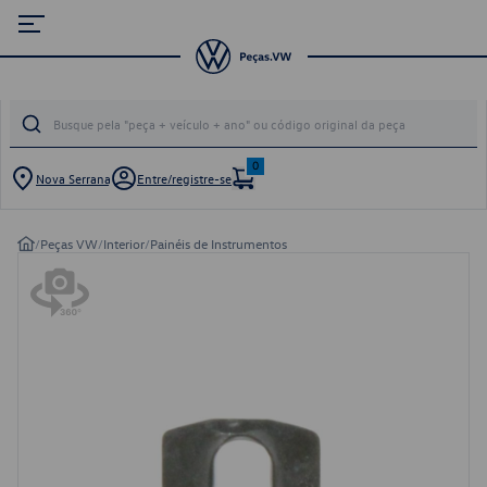
0
Nova Serrana
Entre/registre-se
/
Peças VW
/
Interior
/
Painéis de Instrumentos