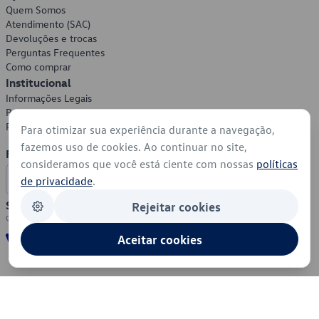
Quem Somos
Atendimento (SAC)
Devoluções e trocas
Perguntas Frequentes
Como comprar
Institucional
Informações Legais
Política de Privacidade
Política de Cookies
Para otimizar sua experiência durante a navegação,
fazemos uso de cookies. Ao continuar no site,
Formas de Pagamento
consideramos que você está ciente com nossas
políticas
de privacidade
.
Segurança
Rejeitar cookies
Aceitar cookies
© 2026 - Volkswagen do Brasil - Todos os direitos reservados