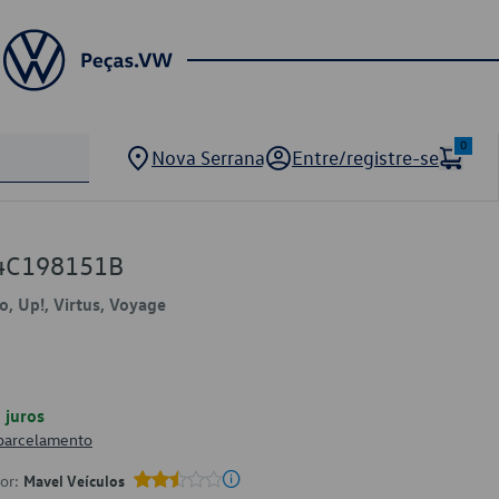
0
Nova Serrana
Entre/registre-se
04C198151B
lo, Up!, Virtus, Voyage
juros
 parcelamento
por:
Mavel Veículos