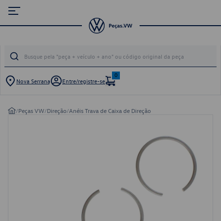
0
Nova Serrana
Entre/registre-se
/
Peças VW
/
Direção
/
Anéis Trava de Caixa de Direção