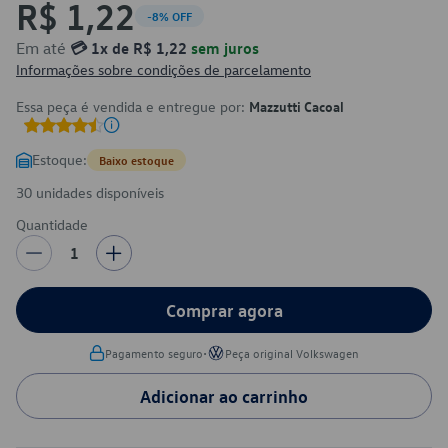
R$ 1,22
-8% OFF
Em até
💳 1x de R$ 1,22
sem juros
Informações sobre condições de parcelamento
Essa peça é vendida e entregue por:
Mazzutti Cacoal
Estoque:
Baixo estoque
30 unidades disponíveis
Quantidade
1
Comprar agora
•
Pagamento seguro
Peça original Volkswagen
Adicionar ao carrinho