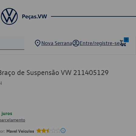
0
Nova Serrana
Entre/registre-se
 Braço de Suspensão VW 211405129
i
juros
 parcelamento
por:
Mavel Veículos