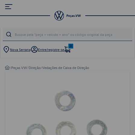
0
Nova Serrana
Entre/registre-se
/
Peças VW
/
Direção
/
Vedações de Caixa de Direção