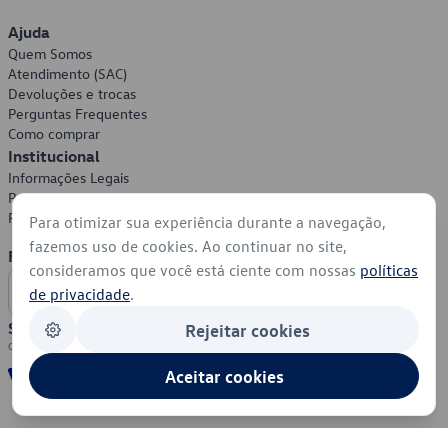
Ajuda
Quem Somos
Atendimento (SAC)
Devoluções e trocas
Perguntas Frequentes
Como comprar
Institucional
Informações Legais
Política de Privacidade
Política de Cookies
Para otimizar sua experiência durante a navegação,
fazemos uso de cookies. Ao continuar no site,
Formas de Pagamento
consideramos que você está ciente com nossas
políticas
de privacidade
.
Segurança
Rejeitar cookies
Aceitar cookies