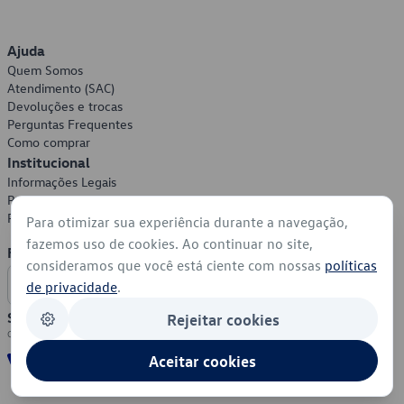
Ajuda
Quem Somos
Atendimento (SAC)
Devoluções e trocas
Perguntas Frequentes
Como comprar
Institucional
Informações Legais
Política de Privacidade
Política de Cookies
Para otimizar sua experiência durante a navegação,
fazemos uso de cookies. Ao continuar no site,
Formas de Pagamento
consideramos que você está ciente com nossas
políticas
de privacidade
.
Segurança
Rejeitar cookies
Aceitar cookies