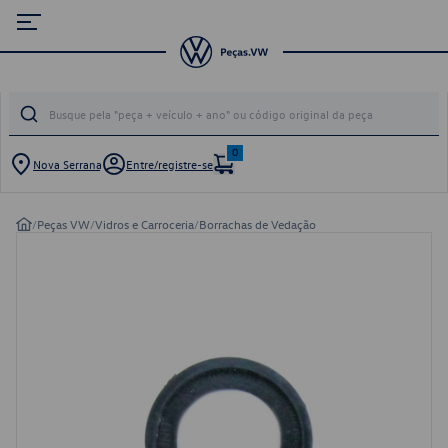
0
Nova Serrana
Entre/registre-se
/
Peças VW
/
Vidros e Carroceria
/
Borrachas de Vedação