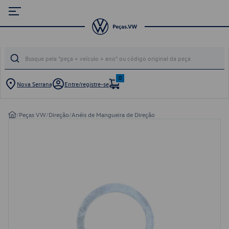
0
Nova Serrana
Entre/registre-se
/
Peças VW
/
Direção
/
Anéis de Mangueira de Direção