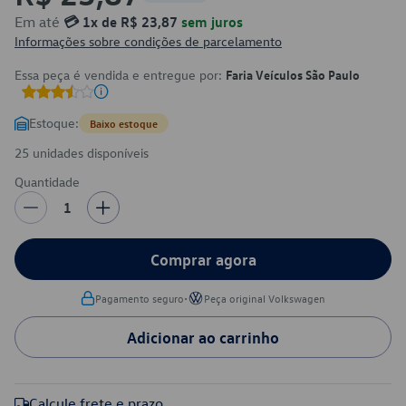
Em até
💳 1x de R$ 23,87
sem juros
Informações sobre condições de parcelamento
Essa peça é vendida e entregue por:
Faria Veículos São Paulo
Estoque:
Baixo estoque
25 unidades disponíveis
Quantidade
1
Comprar agora
•
Pagamento seguro
Peça original Volkswagen
Adicionar ao carrinho
Calcule frete e prazo