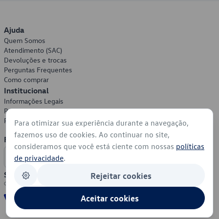
Ajuda
Quem Somos
Atendimento (SAC)
Devoluções e trocas
Perguntas Frequentes
Como comprar
Institucional
Informações Legais
Política de Privacidade
Política de Cookies
Para otimizar sua experiência durante a navegação,
fazemos uso de cookies. Ao continuar no site,
Formas de Pagamento
consideramos que você está ciente com nossas
políticas
de privacidade
.
Segurança
Rejeitar cookies
Aceitar cookies