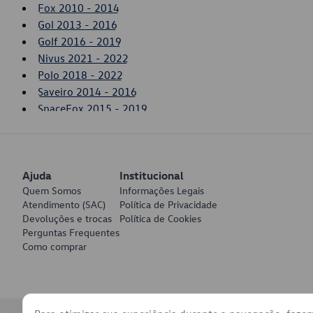
Fox 2010 - 2014
Gol 2013 - 2016
Golf 2016 - 2019
Nivus 2021 - 2022
Polo 2018 - 2022
Saveiro 2014 - 2016
SpaceFox 2015 - 2019
T-Cross 2020 - 2022
Taos 2021 - 2022
Up! 2014 - 2017
Ajuda
Virtus 2018 - 2022
Institucional
Quem Somos
Informações Legais
Voyage 2017 - 2022
Atendimento (SAC)
Política de Privacidade
Devoluções e trocas
Política de Cookies
Perguntas Frequentes
Como comprar