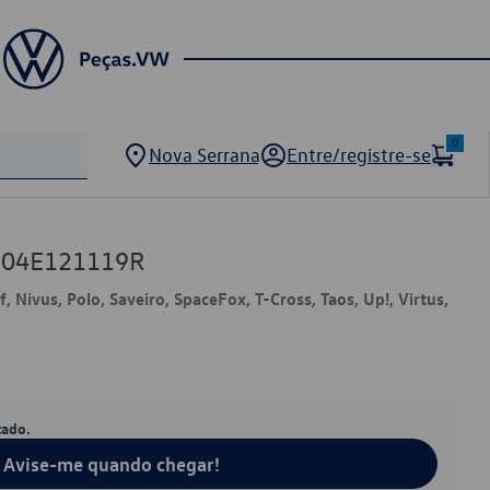
0
Nova Serrana
Entre/registre-se
W 04E121119R
f, Nivus, Polo, Saveiro, SpaceFox, T-Cross, Taos, Up!, Virtus,
tado.
Avise-me quando chegar!