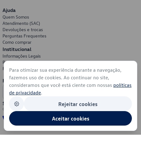
Ajuda
Quem Somos
Atendimento (SAC)
Devoluções e trocas
Perguntas Frequentes
Como comprar
Institucional
Informações Legais
Política de Privacidade
Política de Cookies
Para otimizar sua experiência durante a navegação,
fazemos uso de cookies. Ao continuar no site,
Formas de Pagamento
consideramos que você está ciente com nossas
políticas
de privacidade
.
Segurança
Rejeitar cookies
Aceitar cookies