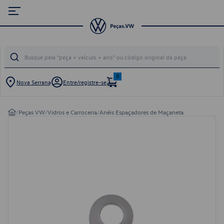
0
Nova Serrana
Entre/registre-se
/
Peças VW
/
Vidros e Carroceria
/
Anéis Espaçadores de Maçaneta