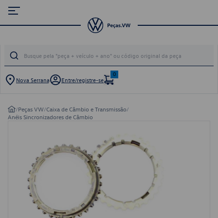
0
Nova Serrana
Entre/registre-se
/
Peças VW
/
Caixa de Câmbio e Transmissão
/
Anéis Sincronizadores de Câmbio