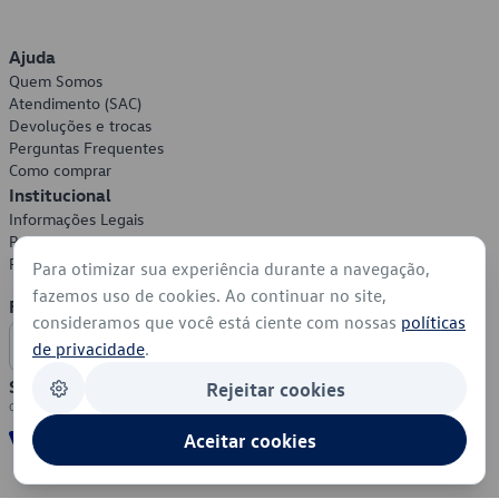
Ajuda
Quem Somos
Atendimento (SAC)
Devoluções e trocas
Perguntas Frequentes
Como comprar
Institucional
Informações Legais
Política de Privacidade
Política de Cookies
Para otimizar sua experiência durante a navegação,
fazemos uso de cookies. Ao continuar no site,
Formas de Pagamento
consideramos que você está ciente com nossas
políticas
de privacidade
.
Segurança
Rejeitar cookies
Aceitar cookies