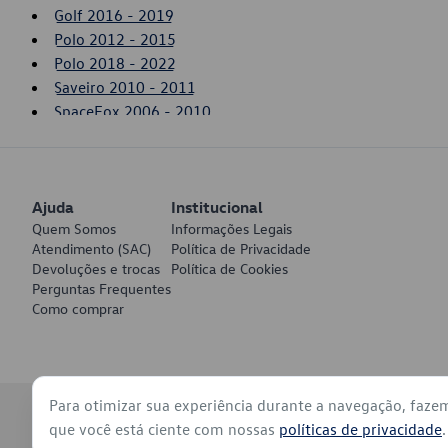
Golf 2016 - 2019
Polo 2012 - 2015
Polo 2018 - 2022
Saveiro 2010 - 2011
SpaceFox 2006 - 2010
T-Cross 2020 - 2022
Up! 2014 - 2017
Virtus 2018 - 2022
Ajuda
Voyage 2012 - 2013
Institucional
Quem Somos
Informações Legais
Atendimento (SAC)
Política de Privacidade
Devoluções e trocas
Política de Cookies
Perguntas Frequentes
Como comprar
Para otimizar sua experiência durante a navegação, faze
© 2026 - Volkswagen do Brasil - Todos os direitos reservados
que você está ciente com nossas
políticas de privacidade
.