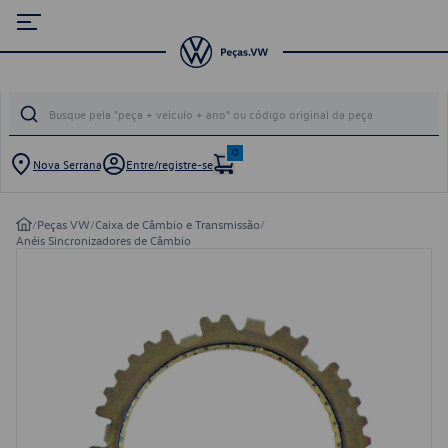
0
Nova Serrana
Entre/registre-se
/
Peças VW
/
Caixa de Câmbio e Transmissão
/
Anéis Sincronizadores de Câmbio