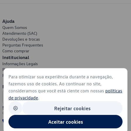
Ajuda
Quem Somos
Atendimento (SAC)
Devoluções e trocas
Perguntas Frequentes
Como comprar
Institucional
Informações Legais
Política de Privacidade
Política de Cookies
Para otimizar sua experiência durante a navegação,
fazemos uso de cookies. Ao continuar no site,
Formas de Pagamento
consideramos que você está ciente com nossas
políticas
de privacidade
.
Segurança
Rejeitar cookies
Aceitar cookies